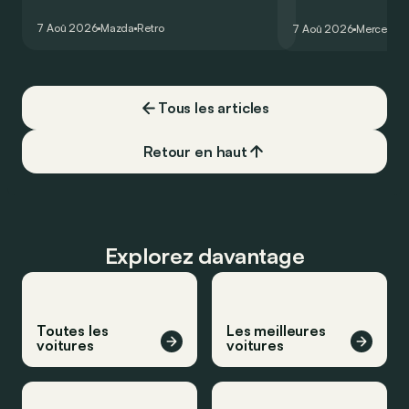
comme les autres. Ce concept présenté
GT Coupé 4 Portes 
au salon de Détroit en 2006 le prouve
un six-cylindre en li
7 Aoû 2026
Mazda
Retro
7 Aoû 2026
Mercedes
de la plus belle des manières…
moins…
Tous les articles
Retour en haut
Explorez davantage
Toutes les
Les meilleures
voitures
voitures