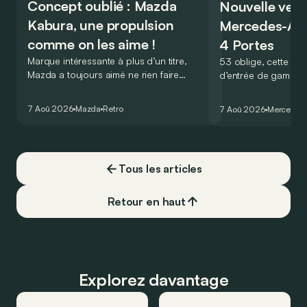
Concept oublié : Mazda
Nouvelle vers
Kabura, une propulsion
Mercedes-A
comme on les aime !
4 Portes
Marque intéressante à plus d’un titre,
53 oblige, cette nou
Mazda a toujours aimé ne rien faire
d’entrée de gamme
comme les autres. Ce concept présenté
GT Coupé 4 Portes 
au salon de Détroit en 2006 le prouve
un six-cylindre en li
7 Aoû 2026
Mazda
Retro
7 Aoû 2026
Mercedes
de la plus belle des manières…
moins…
Tous les articles
Retour en haut
Explorez davantage