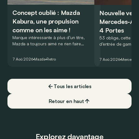
Concept oublié : Mazda
Nouvelle vers
Kabura, une propulsion
Mercedes-A
comme on les aime !
4 Portes
Marque intéressante à plus d’un titre,
53 oblige, cette nou
Mazda a toujours aimé ne rien faire
d’entrée de gamme
comme les autres. Ce concept présenté
GT Coupé 4 Portes 
au salon de Détroit en 2006 le prouve
un six-cylindre en li
7 Aoû 2026
Mazda
Retro
7 Aoû 2026
Mercedes
de la plus belle des manières…
moins…
Tous les articles
Retour en haut
Explorez davantage