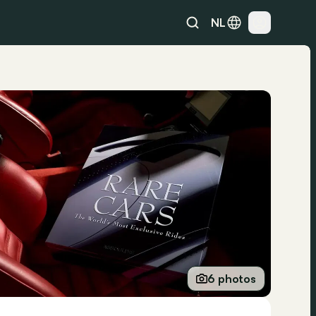
NL
6 photos