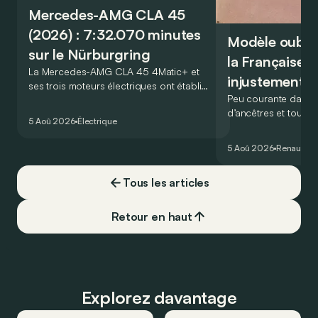
Mercedes-AMG CLA 45
(2026) : 7:32.070 minutes
Modèle oublié 
sur le Nürburgring
la Française r
La Mercedes-AMG CLA 45 4Matic+ et
injustement 
ses trois moteurs électriques ont établi
Peu courante dans l
un nouveau record sur le légendaire
d’ancêtres et toujou
circuit du Nürburgring… mais lequel ?
5 Aoû 2026
Électrique
France profonde, la 
souvent oubliée… Po
5 Aoû 2026
Renault
Re
proposait en 1965 ét
!
Tous les articles
Retour en haut
Explorez davantage