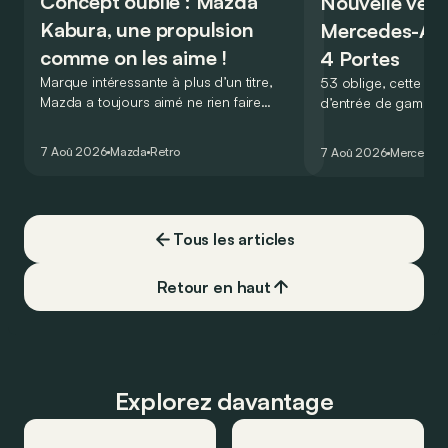
Concept oublié : Mazda
Nouvelle vers
Kabura, une propulsion
Mercedes-A
comme on les aime !
4 Portes
Marque intéressante à plus d’un titre,
53 oblige, cette nou
Mazda a toujours aimé ne rien faire
d’entrée de gamme
comme les autres. Ce concept présenté
GT Coupé 4 Portes 
au salon de Détroit en 2006 le prouve
un six-cylindre en li
7 Aoû 2026
Mazda
Retro
7 Aoû 2026
Mercedes
de la plus belle des manières…
moins…
Tous les articles
Retour en haut
Explorez davantage