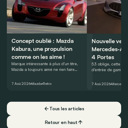
Concept oublié : Mazda
Nouvelle vers
Kabura, une propulsion
Mercedes-A
comme on les aime !
4 Portes
Marque intéressante à plus d’un titre,
53 oblige, cette nou
Mazda a toujours aimé ne rien faire
d’entrée de gamme
comme les autres. Ce concept présenté
GT Coupé 4 Portes 
au salon de Détroit en 2006 le prouve
un six-cylindre en li
7 Aoû 2026
Mazda
Retro
7 Aoû 2026
Mercedes
de la plus belle des manières…
moins…
Tous les articles
Retour en haut