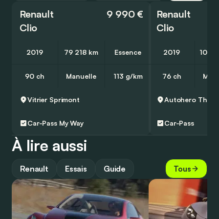
Renault
9 990 €
Renault
Clio
Clio
2019
79 218 km
Essence
2019
109 5
90 ch
Manuelle
113 g/km
76 ch
Manu
Vitrier
Sprimont
Autohero
Thuisl
Car-Pass
My Way
Car-Pass
À lire aussi
Renault
Essais
Guide
Tous