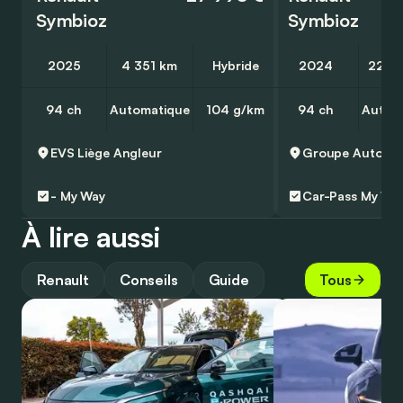
Symbioz
Symbioz
2025
4 351 km
Hybride
2024
22 0
94 ch
Automatique
104 g/km
94 ch
Autom
EVS Liège
Angleur
Groupe Autosph
-
My Way
Car-Pass
My Wa
À lire aussi
Renault
Conseils
Guide
Tous