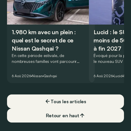
1.980 km avec un plein :
Lucid : le SU
quel est le secret de ce
moins de 50.
Nissan Qashqai ?
à fin 2027
En cette période estivale, de
Évoqué pour la prem
nombreuses familles vont parcourir
le nouveau SUV d’e
2.000 km durant leurs vacances.
Lucid devait initialem
Visiblement, en optant pour le Nissan
gamme du constructeu
6 Aoû 2026
Nissan
Qashqai
6 Aoû 2026
Lucid
Élec
Qashqai e-Power, il serait possible de
l’année 2026.
couvrir toute cette distance… sans
devoir chercher la moindre pompe à
carburant, ni borne de recharge. Est-ce
Tous les articles
vrai ?
Retour en haut