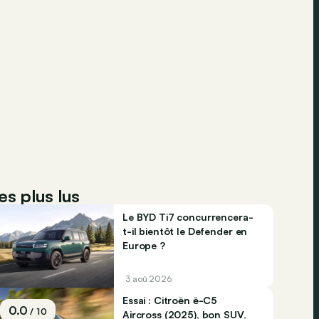
es plus lus
Le BYD Ti7 concurrencera-
t-il bientôt le Defender en
Europe ?
3 aoû 2026
Essai : Citroën ë-C5
0.0
/ 10
Aircross (2025), bon SUV,