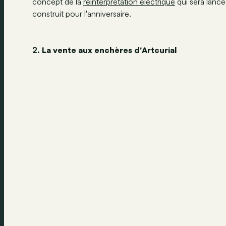
concept de la
réinterprétation électrique
qui sera lancé
construit pour l'anniversaire.
2.
La vente aux enchères d'Artcurial