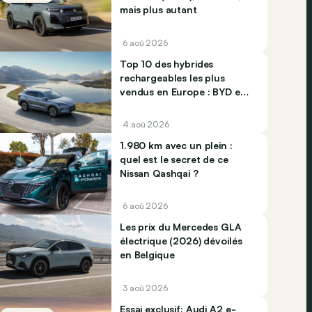
mais plus autant
6 aoû 2026
Top 10 des hybrides
rechargeables les plus
vendus en Europe : BYD et
Jaecco dominent
4 aoû 2026
1.980 km avec un plein :
quel est le secret de ce
Nissan Qashqai ?
6 aoû 2026
Les prix du Mercedes GLA
électrique (2026) dévoilés
en Belgique
3 aoû 2026
Essai exclusif: Audi A2 e-