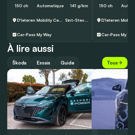
150 ch
Automatique
141 g/km
150 ch
Autom
D'Ieteren Mobility Center Zaventem - Skoda
Sint-Stevens-Woluwe
Car-Pass
My Way
Car-Pass
My Wa
À lire aussi
Škoda
Essais
Guide
Tous