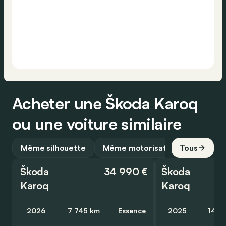
Acheter une Škoda Karoq
ou une voiture similaire
Même silhouette
Même motorisation
Tous
Škoda
34 990 €
Škoda
Karoq
Karoq
2026
7 745 km
Essence
2025
14 0