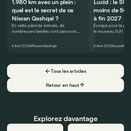
1.980 km avec un plein :
Lucid : le SU
quel est le secret de ce
moins de 50.
Nissan Qashqai ?
à fin 2027
En cette période estivale, de
Évoqué pour la prem
nombreuses familles vont parcourir
le nouveau SUV d’e
2.000 km durant leurs vacances.
Lucid devait initialem
Visiblement, en optant pour le Nissan
gamme du constructeu
6 Aoû 2026
Nissan
Qashqai
6 Aoû 2026
Lucid
Élec
Qashqai e-Power, il serait possible de
l’année 2026.
couvrir toute cette distance… sans
devoir chercher la moindre pompe à
carburant, ni borne de recharge. Est-ce
Tous les articles
vrai ?
Retour en haut
Explorez davantage