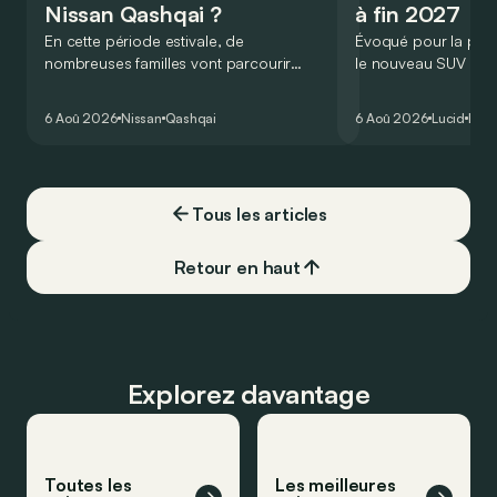
Nissan Qashqai ?
à fin 2027
En cette période estivale, de
Évoqué pour la prem
nombreuses familles vont parcourir
le nouveau SUV d’e
2.000 km durant leurs vacances.
Lucid devait initialem
Visiblement, en optant pour le Nissan
gamme du constructeu
6 Aoû 2026
Nissan
Qashqai
6 Aoû 2026
Lucid
Élec
Qashqai e-Power, il serait possible de
l’année 2026.
couvrir toute cette distance… sans
devoir chercher la moindre pompe à
carburant, ni borne de recharge. Est-ce
Tous les articles
vrai ?
Retour en haut
Explorez davantage
Toutes les
Les meilleures