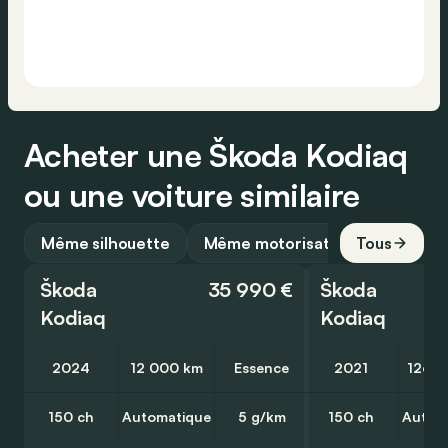
Acheter une Škoda Kodiaq
ou une voiture similaire
Même silhouette
Même motorisation
Tous
Škoda
35 990 €
Škoda
Kodiaq
Kodiaq
2024
12 000 km
Essence
2021
126 6
150 ch
Automatique
5 g/km
150 ch
Autom