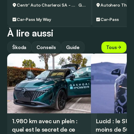
Centr' Auto Charleroi SA - Volkswagen & Commercial Vehicles
Gosselies
Autohero
Thuisl
Car-Pass
My Way
Car-Pass
À lire aussi
Škoda
Conseils
Guide
Tous
1.980 km avec un plein :
Lucid : le SU
quel est le secret de ce
moins de 50.