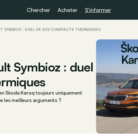
Chercher
Acheter
S’informer
T SYMBIOZ : DUEL DE SUV COMPACTS THERMIQUES
lt Symbioz : duel
ermiques
cien Skoda Karoq toujours uniquement
 les meilleurs arguments ?