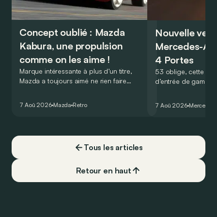
Concept oublié : Mazda
Nouvelle vers
Kabura, une propulsion
Mercedes-A
comme on les aime !
4 Portes
Marque intéressante à plus d’un titre,
53 oblige, cette nou
Mazda a toujours aimé ne rien faire
d’entrée de gamme
comme les autres. Ce concept présenté
GT Coupé 4 Portes 
au salon de Détroit en 2006 le prouve
un six-cylindre en li
7 Aoû 2026
Mazda
Retro
7 Aoû 2026
Mercedes
de la plus belle des manières…
moins…
Tous les articles
Retour en haut