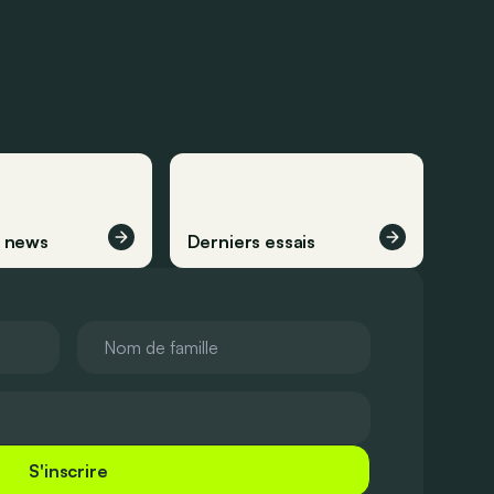
s news
Derniers essais
S'inscrire