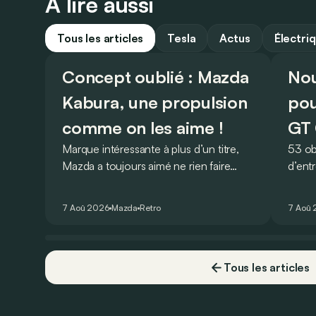
À lire aussi
Tous les articles
Tesla
Actus
Électri
Concept oublié : Mazda
Nou
Kabura, une propulsion
pou
comme on les aime !
GT 
Marque intéressante à plus d’un titre,
53 ob
Mazda a toujours aimé ne rien faire
d’ent
comme les autres. Ce concept
AMG G
présenté au salon de Détroit en 2006
V8 pou
7 Aoû 2026
Mazda
Retro
7 Aoû
le prouve de la plus belle des manières…
Virtu
Tous les articles