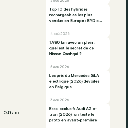
3 aoû 2026
Top 10 des hybrides
rechargeables les plus
vendus en Europe : BYD et
Jaecco dominent
4 aoû 2026
1.980 km avec un plein :
quel est le secret de ce
Nissan Qashqai ?
6 aoû 2026
Les prix du Mercedes GLA
électrique (2026) dévoilés
en Belgique
3 aoû 2026
Essai exclusif: Audi A2 e-
0.0
/ 10
tron (2026), on teste le
proto en avant-première