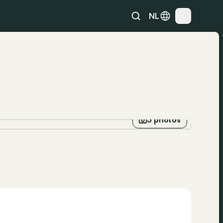
NL
3 photos