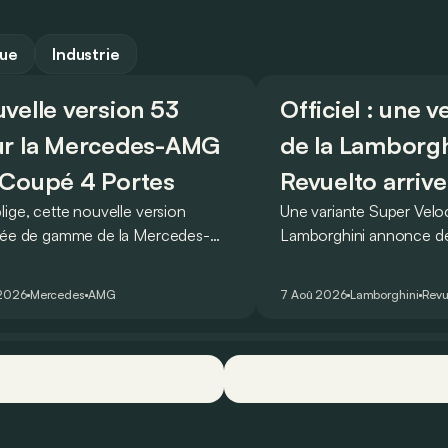
que
Industrie
velle version 53
Officiel : une 
r la Mercedes-AMG
de la Lamborgh
Coupé 4 Portes
Revuelto arrive
lige, cette nouvelle version
Une variante Super Vel
rée de gamme de la Mercedes-
Lamborghini annonce de 
T Coupé 4 Portes troque son
des manières : avec un
r un six-cylindre en ligne.
du tour au Hockenheimr
 2026
Mercedes
AMG
7 Aoû 2026
Lamborghini
Revu
ellement du moins…
voiture de série !