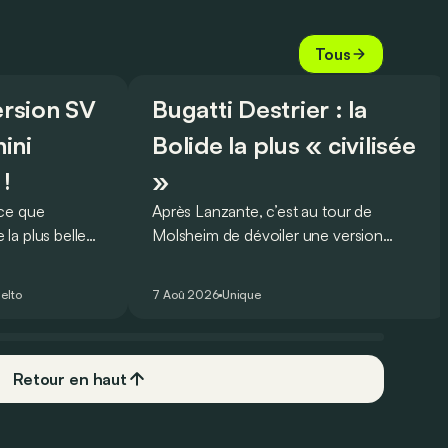
Tous
version SV
Bugatti Destrier : la
ini
Bolide la plus « civilisée
 !
»
oce que
Après Lanzante, c’est au tour de
la plus belle
Molsheim de dévoiler une version
 nouveau record
unique et homologuée pour un usage
ing pour une
routier de l’ultime Bugatti Bolide !
elto
7 Aoû 2026
Unique
Retour en haut