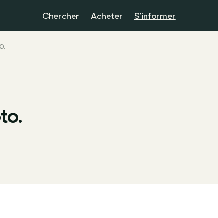
Chercher
Acheter
S’informer
O.
to.