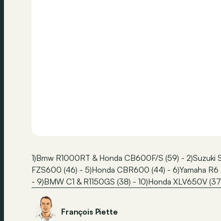
1)Bmw R1000RT & Honda CB600F/S (59) - 2)Suzuki S
FZS600 (46) - 5)Honda CBR600 (44) - 6)Yamaha R6 (4
- 9)BMW C1 & R1150GS (38) - 10)Honda XLV650V (37
François Piette