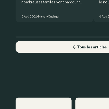
nombreuses familles vont parcourir
le no
2.000 km durant leurs vacances.
Lucid 
Visiblement, en optant pour le Nissan
gamme
6 Aoû 2026
Nissan
Qashqai
6 Aoû 
Qashqai e-Power, il serait possible de
l’ann
couvrir toute cette distance… sans
devoir chercher la moindre pompe à
carburant, ni borne de recharge. Est-ce
vrai ?
Tous les articles