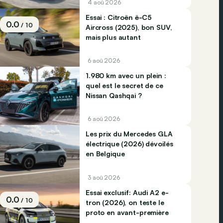
4 aoû 2026
Essai : Citroën ë-C5
0.0
/ 10
Aircross (2025), bon SUV,
mais plus autant
6 aoû 2026
1.980 km avec un plein :
quel est le secret de ce
Nissan Qashqai ?
6 aoû 2026
Les prix du Mercedes GLA
électrique (2026) dévoilés
en Belgique
3 aoû 2026
Essai exclusif: Audi A2 e-
0.0
/ 10
tron (2026), on teste le
proto en avant-première