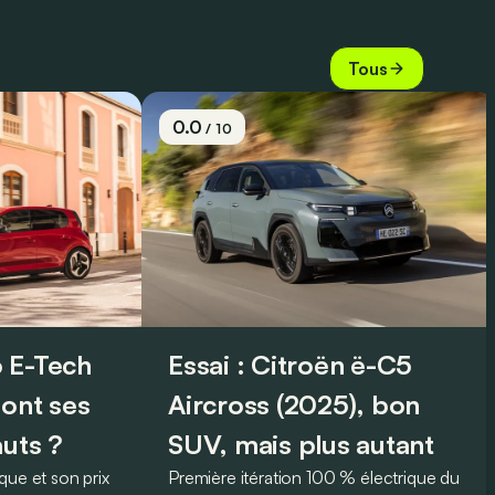
Tous
0.0
/ 10
 E-Tech
Essai : Citroën ë-C5
sont ses
Aircross (2025), bon
auts ?
SUV, mais plus autant
que et son prix
Première itération 100 % électrique du