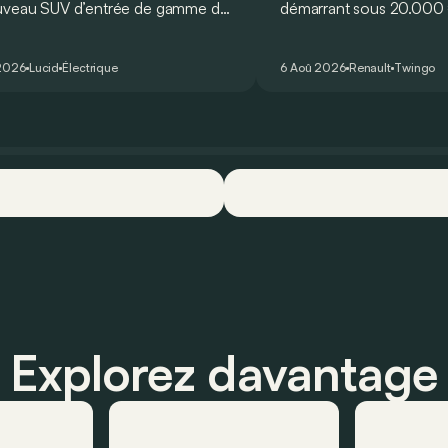
uveau SUV d’entrée de gamme de
démarrant sous 20.000 €
devait initialement enrichir la
Twingo E-Tech figure pa
 du constructeur d’ici la fin de
citadines électriques les 
2026
Lucid
Électrique
6 Aoû 2026
Renault
Twingo
ée 2026.
séduisantes du moment.
que l’idylle se confirme à
ses principaux points for
quelques faiblesses.
Explorez davantage