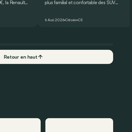
, la Renault
plus familial et confortable des SUV
rmi les
français, le Citroën ë-C5 Aircross est-il
plus
à la hauteur de son prédécesseur ?
6 Aoû 2026
Citroën
C5
 Mais est-ce
 l’usage ? Voici
ts… et ses
Retour en haut