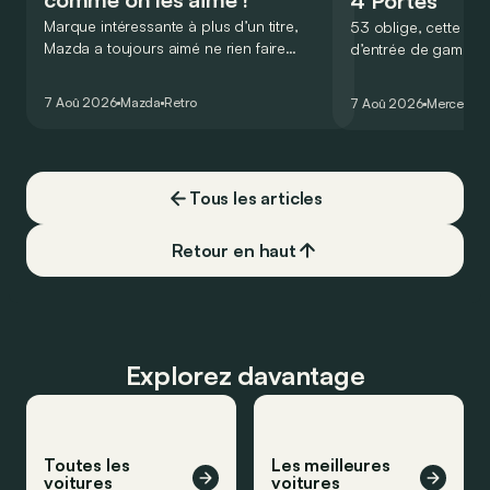
4 Portes
Marque intéressante à plus d’un titre,
53 oblige, cette nou
Mazda a toujours aimé ne rien faire
d’entrée de gamme
comme les autres. Ce concept présenté
GT Coupé 4 Portes 
au salon de Détroit en 2006 le prouve
un six-cylindre en li
7 Aoû 2026
Mazda
Retro
7 Aoû 2026
Mercedes
de la plus belle des manières…
moins…
Tous les articles
Retour en haut
Explorez davantage
Toutes les
Les meilleures
voitures
voitures