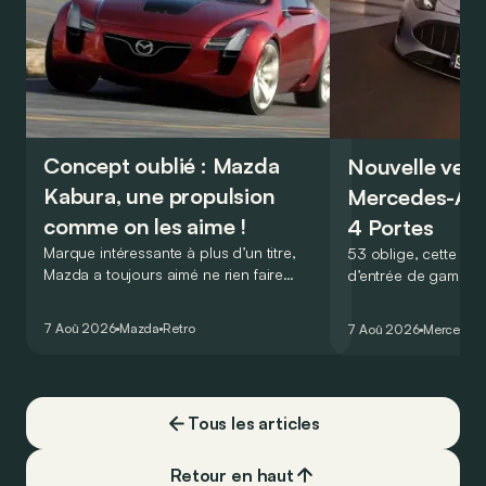
Concept oublié : Mazda
Nouvelle vers
Kabura, une propulsion
Mercedes-A
comme on les aime !
4 Portes
Marque intéressante à plus d’un titre,
53 oblige, cette nou
Mazda a toujours aimé ne rien faire
d’entrée de gamme
comme les autres. Ce concept présenté
GT Coupé 4 Portes 
au salon de Détroit en 2006 le prouve
un six-cylindre en li
7 Aoû 2026
Mazda
Retro
7 Aoû 2026
Mercedes
de la plus belle des manières…
moins…
Tous les articles
Retour en haut