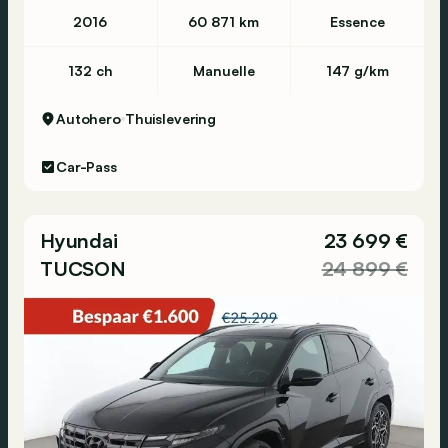
2016
60 871 km
Essence
132 ch
Manuelle
147 g/km
Autohero
Thuislevering
Car-Pass
Hyundai
23 699 €
TUCSON
24 899 €