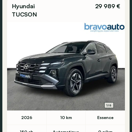
Hyundai
29 989 €
TUCSON
1/6
2026
10 km
Essence
150 ch
Automatique
0 g/km