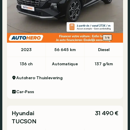
1/6
2023
56 645 km
Diesel
136 ch
Automatique
137 g/km
Autohero
Thuislevering
Car-Pass
Hyundai
31 490 €
TUCSON