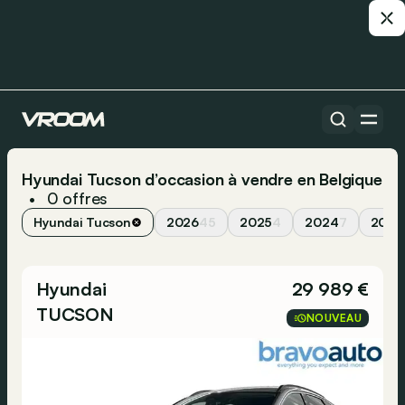
Hyundai Tucson d’occasion à vendre en Belgique
0
offres
•
Hyundai Tucson
2026
45
2025
4
2024
7
2023
Hyundai
29 989 €
TUCSON
NOUVEAU