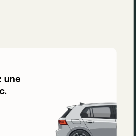
z une
c.