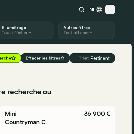
NL
Kilométrage
Autres filtres
Tout afficher
Tout afficher
Pertinent
herche
Effacer les filtres
Trier:
tre recherche ou
Mini
36 900 €
Countryman C