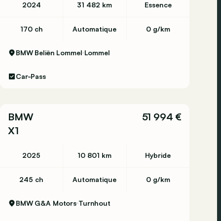
2024
31 482 km
Essence
170 ch
Automatique
0 g/km
BMW Beliën Lommel
Lommel
Car-Pass
BMW
51 994 €
X1
2025
10 801 km
Hybride
245 ch
Automatique
0 g/km
BMW G&A Motors
Turnhout