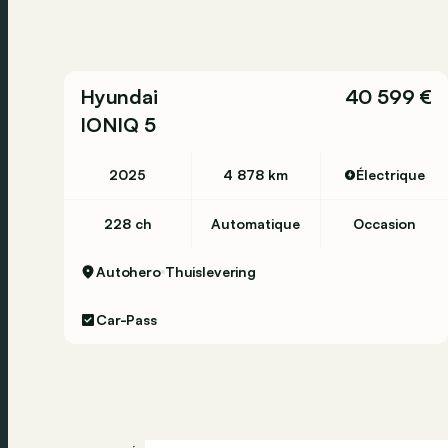
Hyundai
40 599 €
IONIQ 5
2025
4 878 km
Électrique
228 ch
Automatique
Occasion
Autohero
Thuislevering
Car-Pass