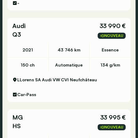
-
Tongeren - 012 39 12 73
Audi
33 990 €
Vilvoorde - Mechelsesteenweg 309 - 1800
Q3
Vilvoorde - 02 244 5770
NOUVEAU
2021
43 746 km
Essence
Waregem - Eugene Bekaertlaan 2-4 - 8790
Waregem - 056 61 58 00
150 ch
Automatique
134 g/km
----
LLorens SA Audi VW CVI
Neufchâteau
*2X4
*ABS
Car-Pass
*Achteruitrijcamera - Caméra de recul
*Airbag(s)
MG
33 995 €
*Airconditioning (Automatisch) - Climatiseur
automatique
HS
NOUVEAU
*Alarm - Alarme