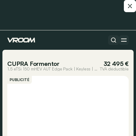
Toutes les voitures
1/83
CUPRA Formentor
32 495 €
1.5 eTSi 150 mHEV AUT Edge Pack | Keyless | GPS by App | LED Lights
TVA déductible
PUBLICITÉ