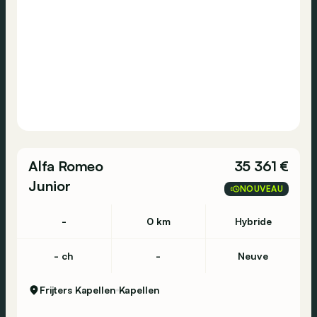
Lommel - Louis Pasteurstraat 19 - 3920 Lommel
- 011 60 31 11
Luik - Avenue de la Porallee 30 - 4920 Aywaille
- 04 384 44 22
Alfa Romeo
35 361 €
Oudenaarde - Berchemweg 35 - 9700
Junior
NOUVEAU
Oudenaarde - 055 49 64 95
-
0 km
Hybride
Sint-Niklaas - Europark Noord 4 - 9100 Sint-
- ch
-
Neuve
Niklaas - 03 780 34 25
Frijters Kapellen
Kapellen
Tongeren - Maastrichtersteenweg 358 - 3700