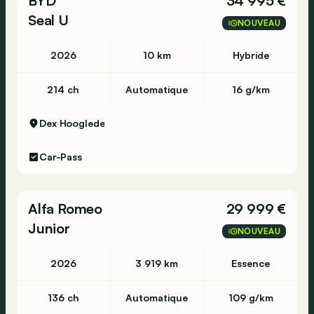
BYD
34 995 €
*Adaptieve cruise control - régulateur de
Seal U
NOUVEAU
vitesse Adaptif
*Lane change warning
2026
10 km
Hybride
*Lane change assist
*Keyless Go
214 ch
Automatique
16 g/km
*Sport pakket - Pacquet sport
*Sportzetels - Sieges sport
Dex
Hooglede
*Verkeersbordherkenning
*Schakelpeddels - Palettes de changement de
Car-Pass
vitesses
*Verwarmd stuur - Volant chauffant
*Auto dimmende spiegel - Rétroviseur anti-
Alfa Romeo
29 999 €
éblouissant
Junior
*DAB Radio - Radio DAB
NOUVEAU
*Spraaksturing - Commande vocale
2026
3 919 km
Essence
*Touchscreen - Ecran tactile
*Carplay
136 ch
Automatique
109 g/km
*Passive Park Assist