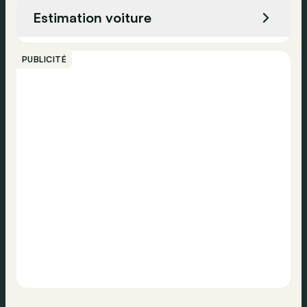
Frein de parking électronique
Estimation voiture
Cockpit numérique
Appeler
Direction assistée
PUBLICITÉ
Système d'ouverture sans clé
Contacter
Système de navigation
Bluetooth
USB
Phares jour
Assistance vocal
Airbag conducteur
Airbag passager
ESP
ABS
Verrouillage centralisé