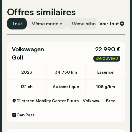
Surveillance de la pression des pneus
Offres similaires
Tout
Même modèle
Même silhouette
Voir tout
Même 
Volkswagen
22 990 €
Golf
NOUVEAU
2023
34 750 km
Essence
131 ch
Automatique
108 g/km
D’Ieteren Mobility Center Puurs - Volkswagen & Commercial Vehicles
Breendonk
Car-Pass