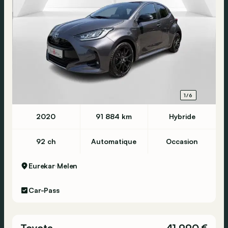
1/6
2020
91 884 km
Hybride
92 ch
Automatique
Occasion
Eurekar
Melen
Car-Pass
Toyota
41 990 €