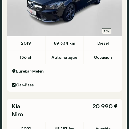
1/6
2019
89 334 km
Diesel
136 ch
Automatique
Occasion
Eurekar
Melen
Car-Pass
Kia
20 990 €
Niro
2021
48 183 km
Hybride