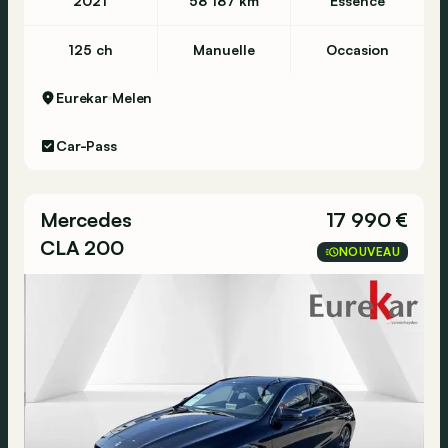
2021
58 187 km
Essence
125 ch
Manuelle
Occasion
Eurekar
Melen
Car-Pass
Mercedes
17 990 €
CLA 200
NOUVEAU