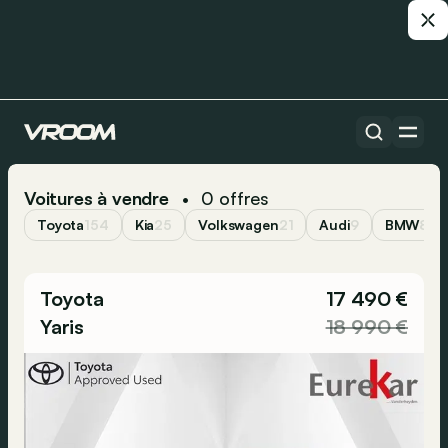
Voitures à vendre
0
offres
•
Toyota
154
Kia
25
Volkswagen
21
Audi
9
BMW
8
Toyota
17 490 €
Yaris
18 990 €