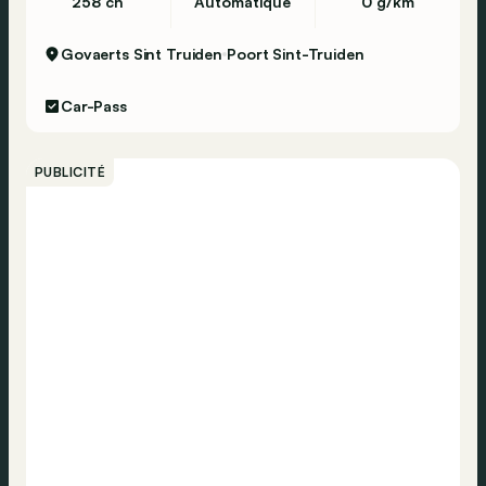
258 ch
Automatique
0 g/km
Govaerts Sint Truiden
Poort Sint-Truiden
Car-Pass
PUBLICITÉ