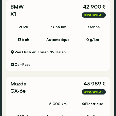
BMW
42 900 €
X1
NOUVEAU
2025
7 835 km
Essence
136 ch
Automatique
0 g/km
Van Osch en Zonen NV
Halen
Car-Pass
Mazda
43 989 €
CX-6e
NOUVEAU
-
5 000 km
Électrique