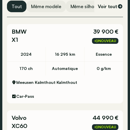
Information traffic
Tout
Même modèle
Même silhouette
Voir tout
Même 
ABS
ESP
BMW
39 900 €
Airbag arrière
X1
Alarme
NOUVEAU
Airbag conducteur
2024
16 295 km
Essence
Détection de fatigue
Airbag passager
170 ch
Automatique
0 g/km
Surveillance de la pression des pneus
Meeusen Kalmthout
Kalmthout
Car-Pass
Volvo
44 990 €
XC60
NOUVEAU