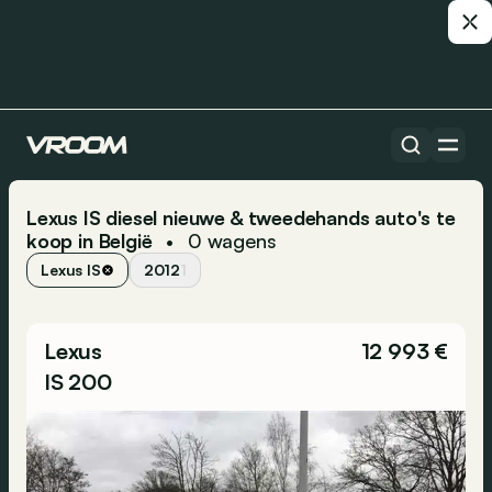
Lexus IS diesel nieuwe & tweedehands auto's te
koop in België
0
wagens
•
Lexus IS
2012
1
Lexus
12 993 €
IS 200