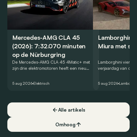
Mercedes-AMG CLA 45
Lamborghini v
(2026): 7:32.070 minuten
Miura met spe
op de Nürburgring
De Mercedes-AMG CLA 45 4Matic+ met
Lamborghini viert de
zijn drie elektromotoren heeft een nieuw
verjaardag van de M
record gevestigd op de legendarische
Miura 60° Homage, 
Nürburgring. Maar welk record precies?
die een eerbetoon 
5 aug 2026
Elektrisch
5 aug 2026
Lamborghi
algemeen wordt be
allereerste supercar
Alle artikels
Omhoog