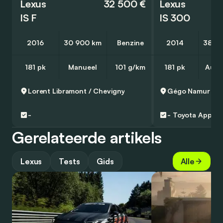
Lexus
32 500 €
Lexus
IS F
IS 300
2016
30 900 km
Benzine
2014
38 0
181 pk
Manueel
101 g/km
181 pk
Auto
Lorent
Libramont / Chevigny
Gégo Namur
Na
-
-
Toyota Approv
Gerelateerde artikels
Lexus
Tests
Gids
Alle