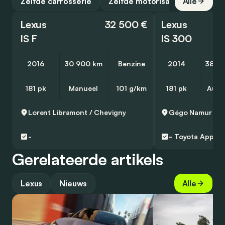
Zelfde carrosserie
Zelfde motorisatie
Alle
Lexus
32 500 €
Lexus
IS F
IS 300
2016
30 900 km
Benzine
2014
38 0
181 pk
Manueel
101 g/km
181 pk
Auto
Lorent
Libramont / Chevigny
Gégo Namur
Na
-
-
Toyota Approv
Gerelateerde artikels
Lexus
Nieuws
Alle