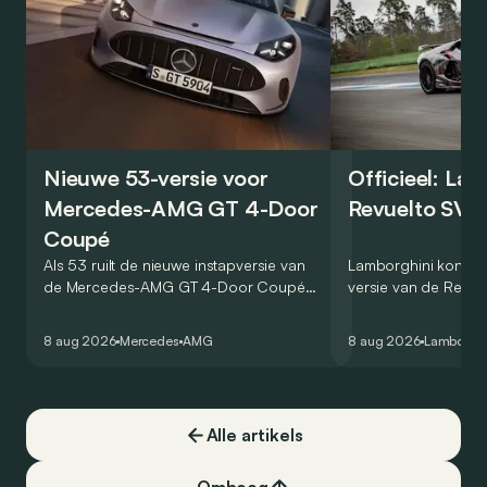
Nieuwe 53-versie voor
Officieel: La
Mercedes-AMG GT 4-Door
Revuelto SV 
Coupé
Als 53 ruilt de nieuwe instapversie van
Lamborghini kondig
de Mercedes-AMG GT 4-Door Coupé
versie van de Revue
zijn V8 in voor een zes-in-lijn. In de
rondetijd van 1:41,6
virtuele wereld dan toch…
Hockenheimring. Het
8 aug 2026
Mercedes
AMG
8 aug 2026
Lamborghi
een record voor pr
Alle artikels