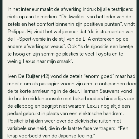
In het interieur maakt de afwerking indruk bij alle testrijders:
niets op aan te merken. “De kwaliteit van het leder van de
zetels en het comfort binnenin zijn positieve punten”, vindt
Philippe. Hij vindt het wel jammer dat “de instrumenten van
de F-Sport-versie in de stijl van de LFA ontbreken op de
andere afwerkingsniveaus”. Ook “is de rijpositie een beetje
te hoog en zijn sommige plastics te veel Toyota en te
weinig Lexus naar mijn smaak”.
Iven De Ruijter (42) vond de zetels “enorm goed” maar had
moeite om als passagier voorin zijn arm te ontspannen door
de te korte armleuning in de deur. Herman Sauwens vond
de brede middenconsole met bekerhouders hinderlijk voor
de elleboog en begrijpt niet waarom Lexus nog altijd een
pedaal gebruikt in plaats van een elektrische handrem.
Positief is hij dan weer over de elektrische ruiten met
variabele snelheid, die in de laatste fase vertragen: “Een
knap voorbeeld van de Japanse feeling.”