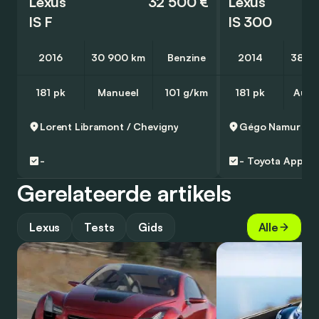
Lexus
32 500 €
Lexus
IS F
IS 300
2016
30 900 km
Benzine
2014
38 0
181 pk
Manueel
101 g/km
181 pk
Auto
Lorent
Libramont / Chevigny
Gégo Namur
Na
-
-
Toyota Approv
Gerelateerde artikels
Lexus
Tests
Gids
Alle