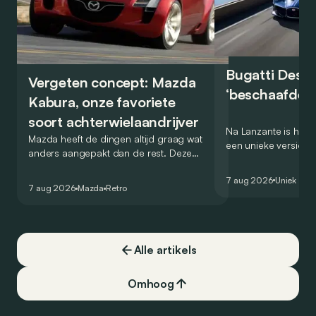
Bugatti Destr
Vergeten concept: Mazda
‘beschaafde’ 
Kabura, onze favoriete
soort achterwielaandrijver
Na Lanzante is het n
Mazda heeft de dingen altijd graag wat
een unieke versie v
anders aangepakt dan de rest. Deze
voor te stellen die
conceptcar die in 2006 debuteerde in
voor gebruik op de
7 aug 2026
Uniek
Detroit bewijst dat op heel knappe wijze.
7 aug 2026
Mazda
Retro
Alle artikels
Omhoog