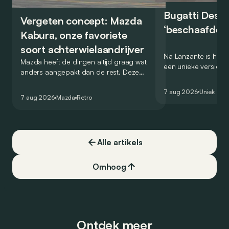
Bugatti Destr
Vergeten concept: Mazda
‘beschaafde’ 
Kabura, onze favoriete
soort achterwielaandrijver
Na Lanzante is het n
Mazda heeft de dingen altijd graag wat
een unieke versie v
anders aangepakt dan de rest. Deze
voor te stellen die
conceptcar die in 2006 debuteerde in
voor gebruik op de
7 aug 2026
Uniek
Detroit bewijst dat op heel knappe wijze.
7 aug 2026
Mazda
Retro
Alle artikels
Omhoog
Ontdek meer