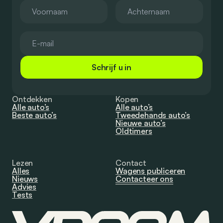
Schrijf u in
Ontdekken
Kopen
Alle auto’s
Alle auto’s
Beste auto’s
Tweedehands auto’s
Nieuwe auto’s
Oldtimers
Lezen
Contact
Alles
Wagens publiceren
Nieuws
Contacteer ons
Advies
Tests