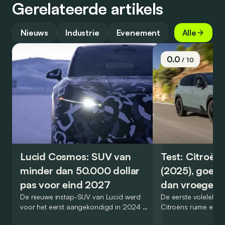
Gerelateerde artikels
Nieuws
Industrie
Evenement
Top
Alle
0.0
/ 10
Lucid Cosmos: SUV van
Test: Citroën
minder dan 50.000 dollar
(2025), goed
pas voor eind 2027
dan vroeger
De nieuwe instap-SUV van Lucid werd
De eerste volelektri
voor het eerst aangekondigd in 2024 en
Citroëns ruime en 
zou oorspronkelijk nog voor eind 2026
moet de kwaliteiten