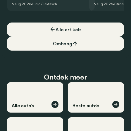
het gamma van de Amerikaanse
naar het elektrische 
6 aug 2026
Lucid
Elektrisch
6 aug 2026
Citroën
C5
constructeur vervoegen.
dat ook gelukt?
Alle artikels
Omhoog
Ontdek meer
Alle auto’s
Beste auto’s