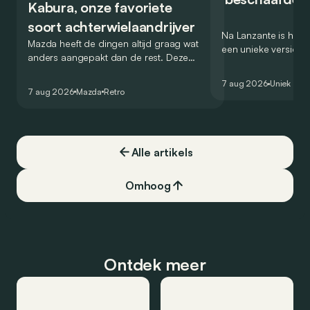
Kabura, onze favoriete
soort achterwielaandrijver
Na Lanzante is het n
Mazda heeft de dingen altijd graag wat
een unieke versie v
anders aangepakt dan de rest. Deze
voor te stellen die
conceptcar die in 2006 debuteerde in
voor gebruik op de
7 aug 2026
Uniek
Detroit bewijst dat op heel knappe wijze.
7 aug 2026
Mazda
Retro
Alle artikels
Omhoog
Ontdek meer