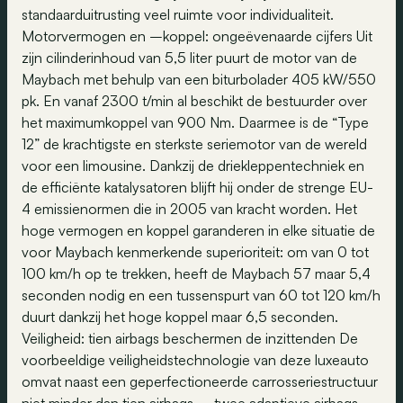
standaarduitrusting veel ruimte voor individualiteit.
Motorvermogen en –koppel: ongeëvenaarde cijfers Uit
zijn cilinderinhoud van 5,5 liter puurt de motor van de
Maybach met behulp van een biturbolader 405 kW/550
pk. En vanaf 2300 t/min al beschikt de bestuurder over
het maximumkoppel van 900 Nm. Daarmee is de “Type
12” de krachtigste en sterkste seriemotor van de wereld
voor een limousine. Dankzij de driekleppentechniek en
de efficiënte katalysatoren blijft hij onder de strenge EU-
4 emissienormen die in 2005 van kracht worden. Het
hoge vermogen en koppel garanderen in elke situatie de
voor Maybach kenmerkende superioriteit: om van 0 tot
100 km/h op te trekken, heeft de Maybach 57 maar 5,4
seconden nodig en een tussenspurt van 60 tot 120 km/h
duurt dankzij het hoge koppel maar 6,5 seconden.
Veiligheid: tien airbags beschermen de inzittenden De
voorbeeldige veiligheidstechnologie van deze luxeauto
omvat naast een geperfectioneerde carrosseriestructuur