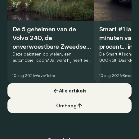
De 5 geheimen van de
Smart #1 laadt
Volvo 240, de
minuten van 
onverwoestbare Zweedse
procent... in 
kubus
Deze baksteen op wielen, een
De Smart #1 schakel
automobiel icoon? Ja, want hij heeft een
800 volt. Daardoor 
nieuw genre in het leven geroepen: dat
amper 12 minuten om
van de veilige, praktische en
elektrische SUV van
10 aug 2026
Volvo
Retro
10 aug 2026
Smart
#1
onverwoestbare breaks met toch een
te laden.
zeker snuifje ‘chique’. In de VS werd het
Alle artikels
een ongelooflijk succes. Zijn carrière
zegt alles: hij was bijna 20 jaar op de
markt in 4 reeksen.
Omhoog