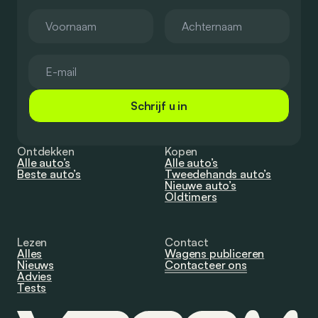
Schrijf u in
Ontdekken
Kopen
Alle auto’s
Alle auto’s
Beste auto’s
Tweedehands auto’s
Nieuwe auto’s
Oldtimers
Lezen
Contact
Alles
Wagens publiceren
Nieuws
Contacteer ons
Advies
Tests