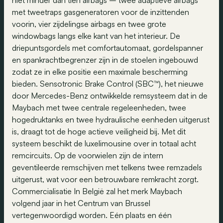
niet minder dan tien airbags – twee adaptieve airbags
met tweetraps gasgeneratoren voor de inzittenden
voorin, vier zijdelingse airbags en twee grote
windowbags langs elke kant van het interieur. De
driepuntsgordels met comfortautomaat, gordelspanner
en spankrachtbegrenzer zijn in de stoelen ingebouwd
zodat ze in elke positie een maximale bescherming
bieden. Sensotronic Brake Control (SBC™), het nieuwe
door Mercedes-Benz ontwikkelde remsysteem dat in de
Maybach met twee centrale regeleenheden, twee
hogedruktanks en twee hydraulische eenheden uitgerust
is, draagt tot de hoge actieve veiligheid bij. Met dit
systeem beschikt de luxelimousine over in totaal acht
remcircuits. Op de voorwielen zijn de intern
geventileerde remschijven met telkens twee remzadels
uitgerust, wat voor een betrouwbare remkracht zorgt.
Commercialisatie In België zal het merk Maybach
volgend jaar in het Centrum van Brussel
vertegenwoordigd worden. Eén plaats en één