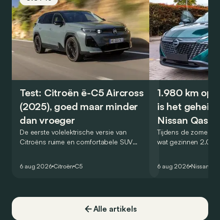
Test: Citroën ë-C5 Aircross
1.980 km op é
(2025), goed maar minder
is het geheim
dan vroeger
Nissan Qashq
De eerste volelektrische versie van
Tijdens de zomervak
Citroëns ruime en comfortabele SUV
wat gezinnen 2.000
moet de kwaliteiten van zijn voorganger
af. Met de Nissan 
naar het elektrische tijdperk vertalen. Is
dat blijkbaar kunne
6 aug 2026
Citroën
C5
6 aug 2026
Nissan
Qa
dat ook gelukt?
één tankstation of 
opzoeken. Klopt dat
Alle artikels