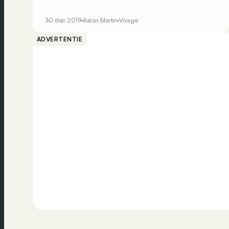
Virage. De productie ervan werd slechts 7 jaar
geleden gestaakt, maar hij heeft zijn plekje in
30 dec 2019
Aston Martin
Virage
deze rubriek verdiend aangezien hij pas 8 jaar
geleden op de markt kwam.
ADVERTENTIE