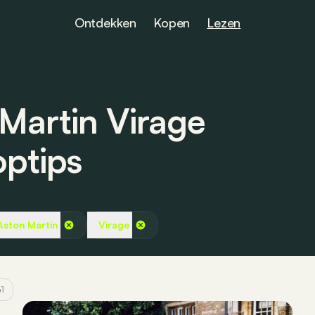
Ontdekken
Kopen
Lezen
Martin Virage
optips
Aston Martin
Virage
e
1