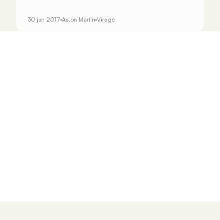
Vandaag is hij niet zo populair als andere,
bekendere, Astons. Maar dat ligt zeker niet aan
30 jan 2017
Aston Martin
Virage
zijn kwaliteiten&hellip;