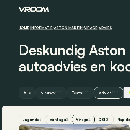
HOME
INFORMATIE
ASTON MARTIN
VIRAGE
ADVIES
Deskundig Aston 
autoadvies en ko
Alle
Nieuws
Tests
Advies
Lagonda
Vantage
Virage
DB12
Rapid
3
2
2
1