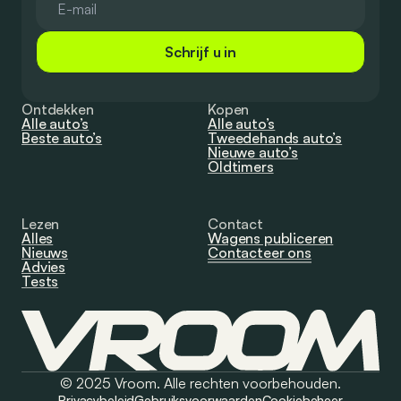
Schrijf u in
Ontdekken
Kopen
Alle auto’s
Alle auto’s
Beste auto’s
Tweedehands auto’s
Nieuwe auto’s
Oldtimers
Lezen
Contact
Alles
Wagens publiceren
Nieuws
Contacteer ons
Advies
Tests
© 2025 Vroom. Alle rechten voorbehouden.
Privacybeleid
Gebruiksvoorwaarden
Cookiebeheer