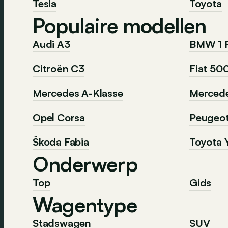
Tesla
Toyota
Populaire modellen
Audi A3
BMW 1 
Citroën C3
Fiat 50
Mercedes A-Klasse
Mercede
Opel Corsa
Peugeo
Škoda Fabia
Toyota Y
Onderwerp
Top
Gids
Wagentype
Stadswagen
SUV