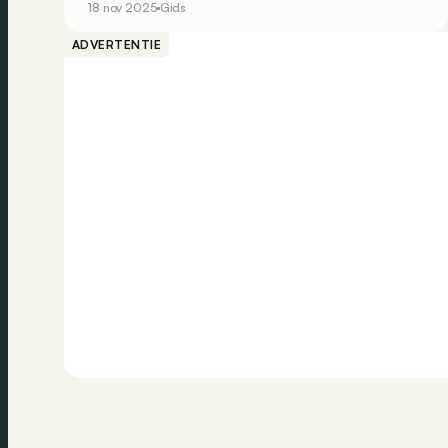
18 nov 2025
Gids
selectie van de goedkoopste 4x4’s die je in 2025
nog kunt vinden om de winter te trotseren.
ADVERTENTIE