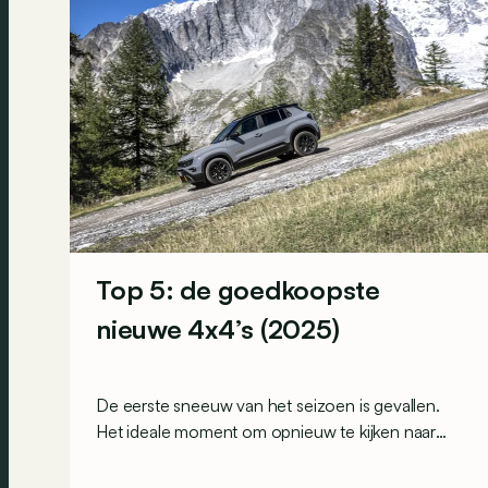
Top 5: de goedkoopste
nieuwe 4x4’s (2025)
De eerste sneeuw van het seizoen is gevallen.
Het ideale moment om opnieuw te kijken naar
betaalbare wagens die nog met
vierwielaandrijving verkrijgbaar zijn. Dit is onze