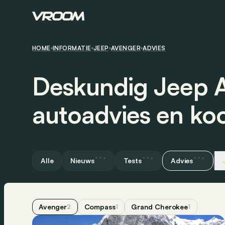
HOME
INFORMATIE
JEEP
AVENGER
ADVIES
Deskundig Jeep 
autoadvies en ko
Alle
Nieuws
Tests
Advies
Avenger
Compass
Grand Cherokee
2
1
1