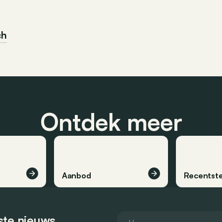
ch
Ontdek meer
Aanbod
Recentste
tste nieuws.