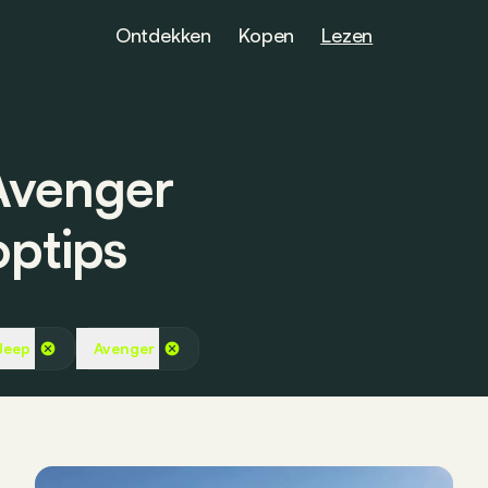
Ontdekken
Kopen
Lezen
Avenger
optips
Jeep
Avenger