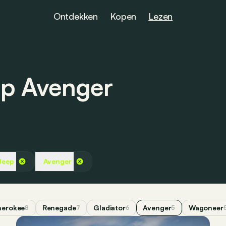
Ontdekken
Kopen
Lezen
ep Avenger
Jeep
Avenger
erokee
Renegade
Gladiator
Avenger
Wagoneer
8
7
6
5