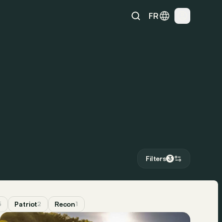
FR
Filters
3
Patriot
Recon
5
2
1