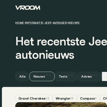
HOME
INFORMATIE
JEEP
AVENGER
NIEUWS
Het recentste Je
autonieuws
Alle
Nieuws
Tests
Advies
Grand Cherokee
Wrangler
Compass
Ch
22
15
9