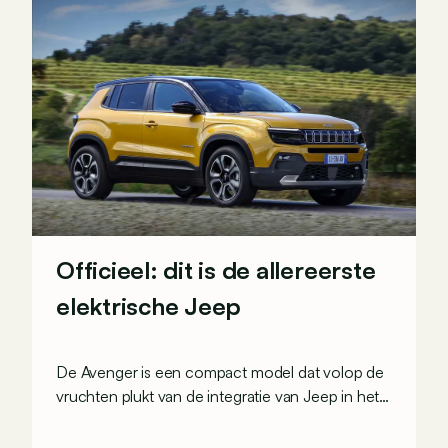
Officieel: dit is de allereerste
elektrische Jeep
De Avenger is een compact model dat volop de
vruchten plukt van de integratie van Jeep in het
Stellantis-concern. En naast de productieversie
stelt het merk meteen ook een 4x4 concept