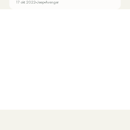
17 okt 2022
Jeep
Avenger
voor van het model.