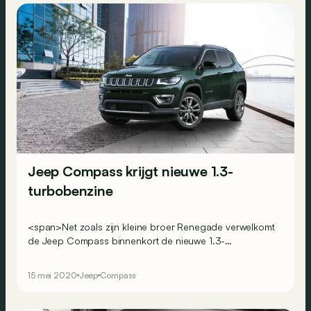
Jeep Compass krijgt nieuwe 1.3-
turbobenzine
<span>Net zoals zijn kleine broer Renegade verwelkomt
de Jeep Compass binnenkort de nieuwe 1.3-
turbobenzinemotor van FCA onder zijn motorkap.
Daarnaast krijgt de SUV een herwerkte ophanging om
15 mei 2020
Jeep
Compass
zijn dynamisch rijgedrag te verbeteren.</span>