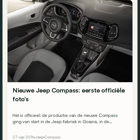
Nieuwe Jeep Compass: eerste officiële
foto’s
Het is officieel: de productie van de nieuwe Compass
ging van start in de Jeep-fabriek in Goiana, in de
Braziliaanse deelstaat Pernambuco. Het model werd
zonet onthuld in wereldwijde avant-première in het
27 sep 2016
Jeep
Compass