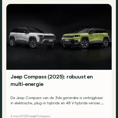
Jeep Compass (2025): robuust en
multi-energie
De Jeep Compass van de 3de generatie is verkrijgbaar
in elektrische, plug-in hybride en 48 V hybride versies en
zou zich zowel op de weg als daarbuiten op zijn gemak
moeten voelen.
6 mei 2025
Jeep
Compass