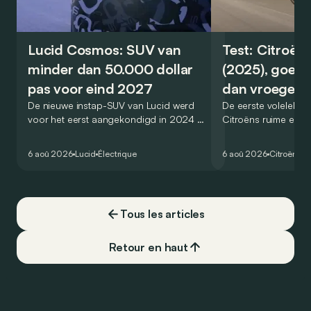
Lucid Cosmos: SUV van
Test: Citroën
minder dan 50.000 dollar
(2025), goed
pas voor eind 2027
dan vroeger
De nieuwe instap-SUV van Lucid werd
De eerste volelektri
voor het eerst aangekondigd in 2024 en
Citroëns ruime en 
zou oorspronkelijk nog voor eind 2026
moet de kwaliteiten
het gamma van de Amerikaanse
naar het elektrische 
6 aoû 2026
Lucid
Électrique
6 aoû 2026
Citroën
C5
constructeur vervoegen.
dat ook gelukt?
Tous les articles
Retour en haut