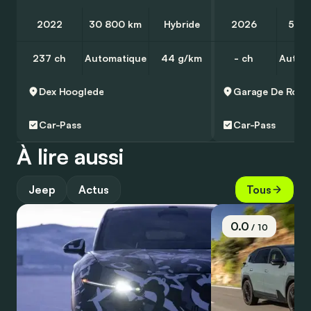
2022
30 800 km
Hybride
2026
5 41
237 ch
Automatique
44 g/km
- ch
Autom
Dex
Hooglede
Garage De Rock
Car-Pass
Car-Pass
À lire aussi
Jeep
Actus
Tous
0.0
/ 10