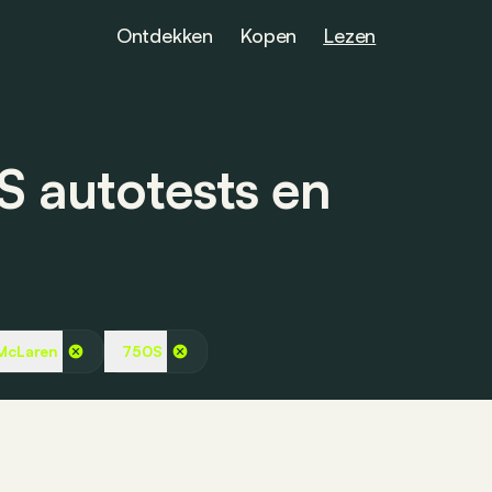
Ontdekken
Kopen
Lezen
S autotests en
McLaren
750S