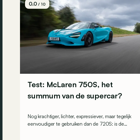
0.0
/ 10
Test: McLaren 750S, het
summum van de supercar?
Nog krachtiger, lichter, expressiever, maar tegelijk
eenvoudiger te gebruiken dan de 720S: is de
McLaren 750S dé ultieme supercar?