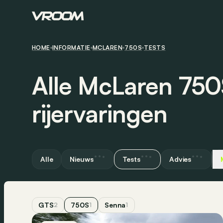
HOME
INFORMATIE
MCLAREN
750S
TESTS
Alle McLaren 750
rijervaringen
Alle
Nieuws
Tests
Advies
GTS
750S
Senna
2
1
1