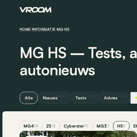
HOME
INFORMATIE
MG
HS
MG HS ― Tests, a
autonieuws
Alle
Nieuws
Tests
Advies
MG4
ZS
Cyberster
MG3
HS
E
13
12
10
7
5