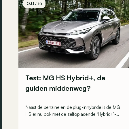
0.0
/ 10
Test: MG HS Hybrid+, de
gulden middenweg?
Naast de benzine en de plug-inhybride is de MG
HS er nu ook met de zelfopladende ‘Hybrid+’-
motor. Biedt die de gulden middenweg tussen
aanschafprijs en een lager verbruik?