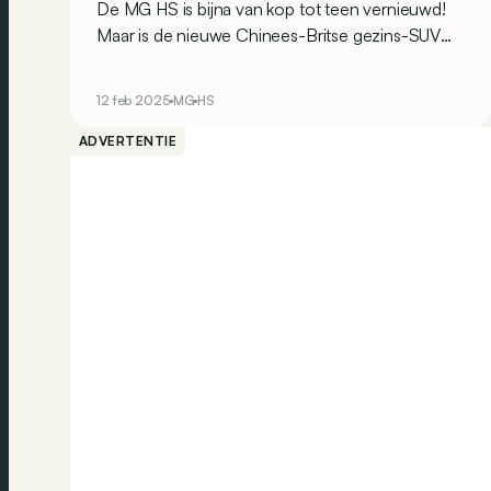
De MG HS is bijna van kop tot teen vernieuwd!
Maar is de nieuwe Chinees-Britse gezins-SUV
nog steeds even interessant, of zelfs nog
interessanter, dan zijn voorganger?
12 feb 2025
MG
HS
ADVERTENTIE