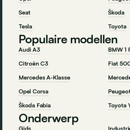
Seat
Škoda
Tesla
Toyota
Populaire modellen
Audi A3
BMW 1 
Citroën C3
Fiat 50
Mercedes A-Klasse
Mercede
Opel Corsa
Peugeo
Škoda Fabia
Toyota Y
Onderwerp
Gids
Industri