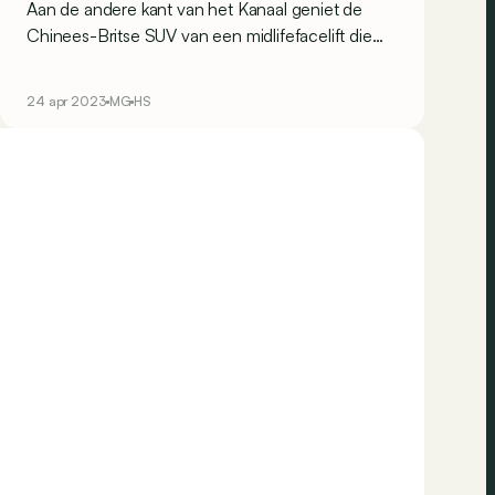
Aan de andere kant van het Kanaal geniet de
Chinees-Britse SUV van een midlifefacelift die
grote veranderingen met zich meebrengt qua
looks.
24 apr 2023
MG
HS