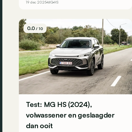
19 dec 2025
MG
HS
0.0
/ 10
Test: MG HS (2024),
volwassener en geslaagder
dan ooit