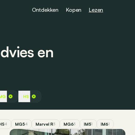
Ontdekken
Kopen
Lezen
dvies en
MG
HS
HS
MG5
Marvel R
MG6
IM5
IM6
4
4
3
3
1
1