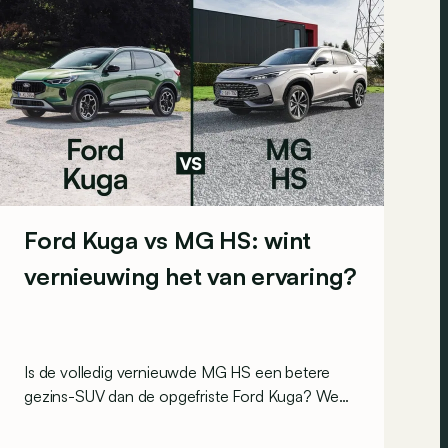
Ford Kuga vs MG HS: wint
vernieuwing het van ervaring?
Is de volledig vernieuwde MG HS een betere
gezins-SUV dan de opgefriste Ford Kuga? We
speelden beide in hun basisversie met 1.5-liter
benzinemotor tegen elkaar uit in een duel !