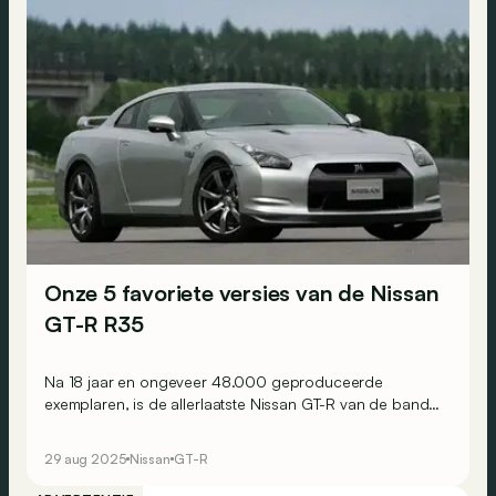
Onze 5 favoriete versies van de Nissan
GT-R R35
Na 18 jaar en ongeveer 48.000 geproduceerde
exemplaren, is de allerlaatste Nissan GT-R van de band
gerold in Tochigi, Japan. Tijd om een traantje weg te
pinken en terug te blikken op onze 5 favoriete versies
29 aug 2025
Nissan
GT-R
van de 21e-eeuwse ‘Godzilla’!