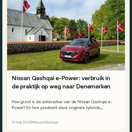
Nissan Qashqai e-Power: verbruik in
de praktijk op weg naar Denemarken
Hoe groot is de actieradius van de Nissan Qashqai e-
Power? En hoe presteert deze originele hybride
technologie tijdens een lange rit? Hier lees je ons advies
over de Nissan Qashqai e-Power na een reis van België
15 mei 2025
Nissan
Qashqai
naar Denemarken.