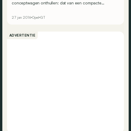
conceptwagen onthullen: dat van een compacte
sportwagen die luistert naar de naam GT Concept! Laten
we hopen dat de fabrikant de wagen in productie neemt.
27 jan 2016
Opel
GT
Asap wat ons betreft!
ADVERTENTIE