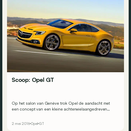
Scoop: Opel GT
Op het salon van Genève trok Opel de aandacht met
een concept van een kleine achterwielaangedreven
coupé: de GT. Ook al wilde Opel geen productieversie
overwegen, toch moest het merk erop terugkomen na
2 mei 2016
Opel
GT
de enthousiast reacties van het publiek en van de pers.