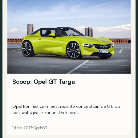
Scoop: Opel GT Targa
Opel kon met zijn meest recente conceptcar, de GT, op
heel wat bijval rekenen. De kleine
achterwielaangedreven coupé met driecilinder zou
binnenkort dus in productie moeten gaan. Extra goed
14 feb 2017
Opel
GT
nieuws: er komt wellicht ook een Targa-versie.