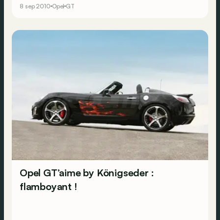
8 sep 2010
Opel
GT
Opel GT’aime by Königseder :
flamboyant !