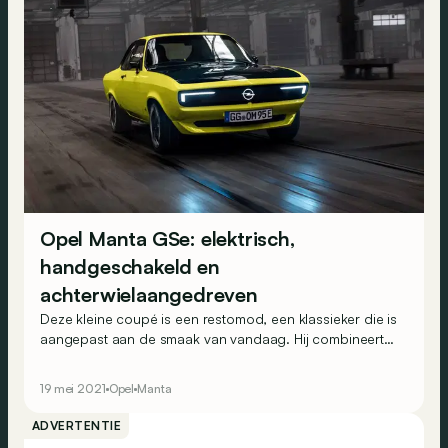
Opel Manta GSe: elektrisch,
handgeschakeld en
achterwielaangedreven
Deze kleine coupé is een restomod, een klassieker die is
aangepast aan de smaak van vandaag. Hij combineert
elektrische technologie met de charme van weleer – en
een manuele versnellingsbak!
19 mei 2021
Opel
Manta
ADVERTENTIE