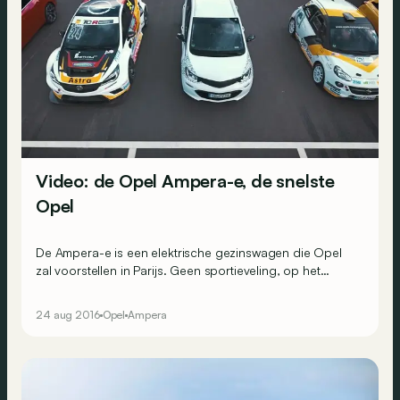
Video: de Opel Ampera-e, de snelste
Opel
De Ampera-e is een elektrische gezinswagen die Opel
zal voorstellen in Parijs. Geen sportieveling, op het
eerste gezicht&hellip; En toch accelereert dit model de
eerste dertig meter sneller dan eender welke andere
24 aug 2016
Opel
Ampera
Opel die momenteel op de markt is!