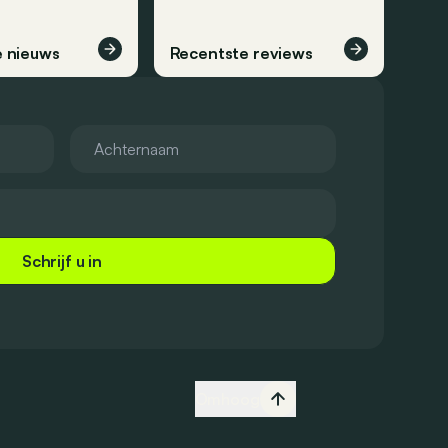
 nieuws
Recentste reviews
Schrijf u in
Omhoog