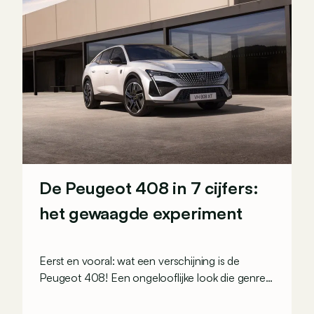
De Peugeot 408 in 7 cijfers:
het gewaagde experiment
Eerst en vooral: wat een verschijning is de
Peugeot 408! Een ongelooflijke look die genres
overschrijdt: tegelijk crossover, break en coupé.
Zullen we er samen doorheen gaan in 7 cijfers?