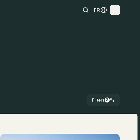
FR
Filters
3