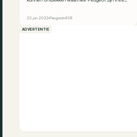
wil doen in de wereld van de SUV coupé!
22 jun 2022
Peugeot
408
ADVERTENTIE