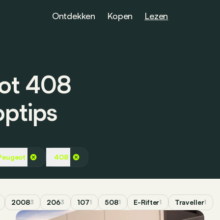
Ontdekken
Kopen
Lezen
ot 408
optips
Peugeot
408
2008
206
107
508
E-Rifter
Traveller
3
3
1
1
1
1