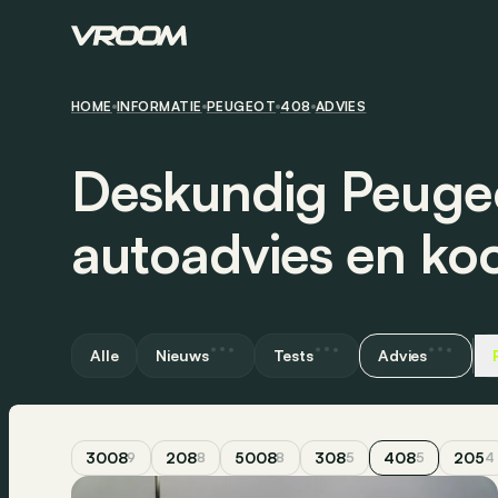
HOME
INFORMATIE
PEUGEOT
408
ADVIES
Deskundig Peuge
autoadvies en ko
Alle
Nieuws
Tests
Advies
3008
208
5008
308
408
205
9
8
8
5
5
4