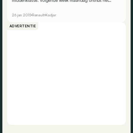
middenklasse. Volgende week maandag onthult het
Franse merk de nieuwe Kadjar, de grote broer van de
Captur.
26 jan 2015
Renault
Kadjar
ADVERTENTIE