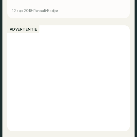
krachtigere motoren.
12 sep 2018
Renault
Kadjar
ADVERTENTIE