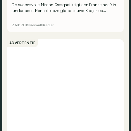
De succesvolle Nissan Qasqhai krijgt een Franse neef: in
juni lanceert Renault deze gloednieuwe Kadjar op
dezelfde technische basis.
2 feb 2015
Renault
Kadjar
ADVERTENTIE