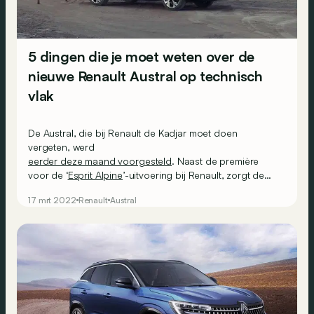
5 dingen die je moet weten over de
nieuwe Renault Austral op technisch
vlak
De Austral, die bij Renault de Kadjar moet doen
vergeten, werd
eerder deze maand voorgesteld
. Naast de première
voor de ‘
Esprit Alpine
’-uitvoering bij Renault, zorgt de
SUV ook voor een aantal technische en technologische
17 mrt 2022
Renault
Austral
nieuwigheden. We stellen je er vijf voor!