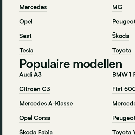
Mercedes
MG
Opel
Peugeo
Seat
Škoda
Tesla
Toyota
Populaire modellen
Audi A3
BMW 1 
Citroën C3
Fiat 50
Mercedes A-Klasse
Mercede
Opel Corsa
Peugeo
Škoda Fabia
Toyota Y