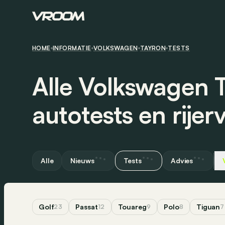
HOME
INFORMATIE
VOLKSWAGEN
TAYRON
TESTS
Alle Volkswagen 
autotests en rijer
Alle
Nieuws
Tests
Advies
Golf
Passat
Touareg
Polo
Tiguan
23
12
9
8
7