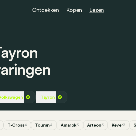
Ontdekken
Kopen
Lezen
Tayron
varingen
Volkswagen
Tayron
T-Cross
Touran
Amarok
Arteon
Kever
S
4
4
3
3
3