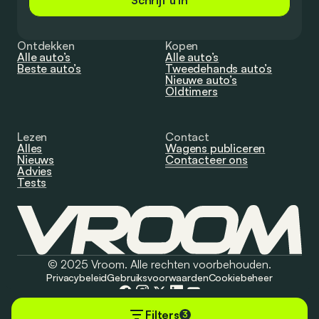
Schrijf u in
Ontdekken
Kopen
Alle auto’s
Alle auto’s
Beste auto’s
Tweedehands auto’s
Nieuwe auto’s
Oldtimers
Lezen
Contact
Alles
Wagens publiceren
Nieuws
Contacteer ons
Advies
Tests
© 2025 Vroom. Alle rechten voorbehouden.
Privacybeleid
Gebruiksvoorwaarden
Cookiebeheer
Filters
3